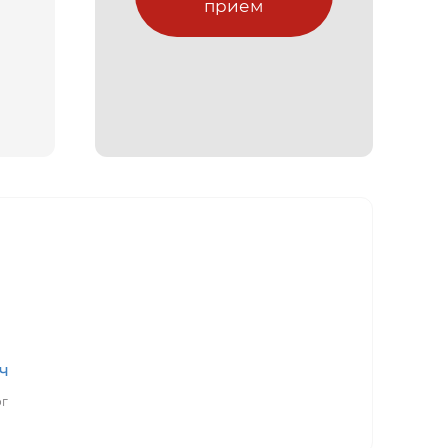
прием
ч
ог