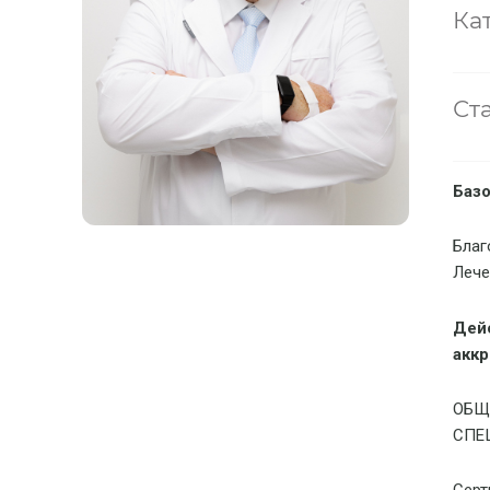
Ка
Ст
Базо
Благ
Лече
Дей
аккр
ОБЩ
СПЕ