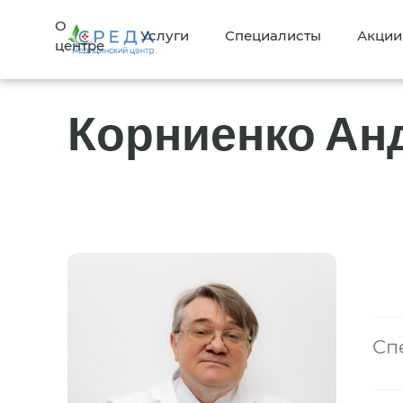
О
Услуги
Специалисты
Акции
центре
Корниенко Ан
Сп