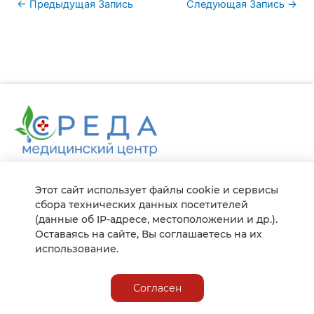
←
Предыдущая Запись
Следующая Запись
→
© 2021-2025, Сайт не является публичной офертой,
содержание имеет информационный характер.
Этот сайт использует файлы cookie и сервисы
Лицензия № Л041-01123-28/00361201 от 31.03.2021 г.
сбора технических данных посетителей
Политика обработки персональных данных
(данные об IP-адресе, местоположении и др.).
Оставаясь на сайте, Вы соглашаетесь на их
использование.
г. Благовещенск,
ул. Больничная, 27
Согласен