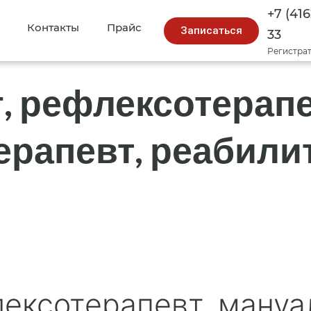
+7 (416
Контакты
Прайс
Записаться
33
Регистра
, рефлексотерапе
ерапевт, реабили
лексотерапевт, мануа