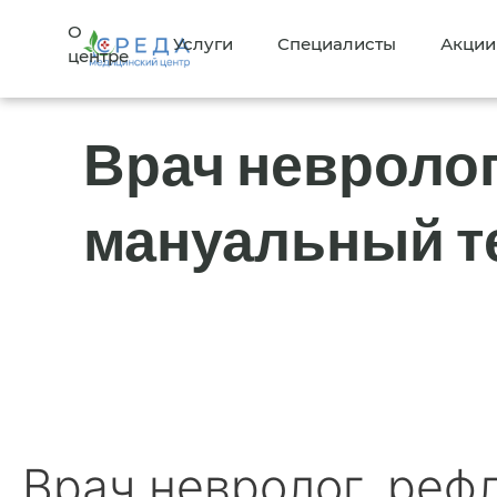
О
Услуги
Специалисты
Акции
центре
Врач невролог
мануальный т
Врач невролог, реф