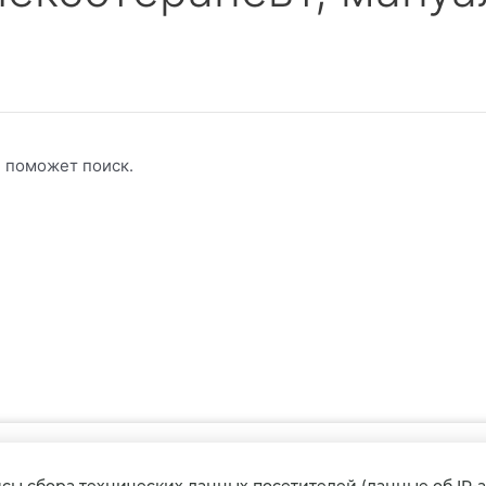
, поможет поиск.
публичной офертой, содержание имеет
исы сбора технических данных посетителей (данные об IP-а