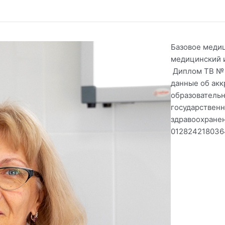
Базовое меди
медицинский и
Диплом ТВ № 
данные об ак
образователь
государствен
здравоохране
0128242180364