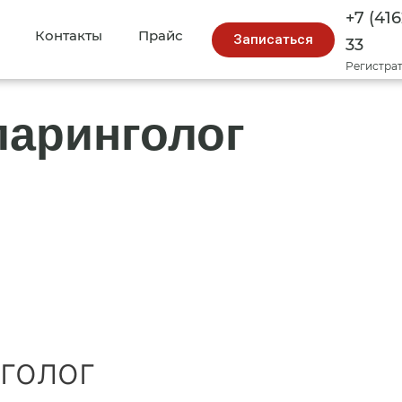
+7 (416
Контакты
Прайс
Записаться
33
Регистра
ларинголог
голог