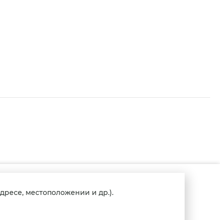
г.
дресе, местоположении и др.).
+7 (4162) 23-33-
Благовещенск,
33
ул. Больничная,
Регистратура
27